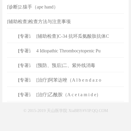
[诊断]2.猿手（ape hand）
[辅助检查]检查方法与注意事项
[
专著速查
[辅助检查]C-34 抗环瓜氨酸肽抗体C
]
[
专著速查
4 Idiopathic Thrombocytopenic Pu
]
[
专著速查
[预防、预后]二、紫外线消毒
]
[
专著速查
[治疗]阿苯达唑（A l b e n d a z o
]
[
专著速查
[治疗]乙酰胺（A c e t a m i d e）
]
© 2015-2019 天山医学院 XiaBBY#VIP.QQ.COM