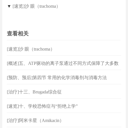
▼
[速览]沙 眼（trachoma）
查看相关
[速览]沙 眼（trachoma）
[概述]五、ATP驱动的离子泵通过不同方式保障了大多数
离子的跨膜浓度差
[预防、预后]第四节 常用的化学消毒剂与消毒方法
[治疗]十三、Brugada综合征
[速览]十、学校恐怖症与“拒绝上学”
[治疗]阿米卡星（Amikacin）