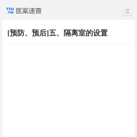
三
[预防、预后]五、隔离室的设置