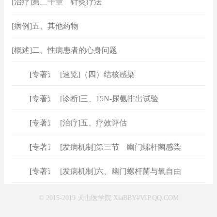
[治疗]第二十章 针灸疗法
[病例]五、其他药物
[概述]二、性病患者的心身问题
[
专著速查
[速览]（四）结核感染
]
[
专著速查
[诊断]三、15N-尿氨排出试验
]
[
专著速查
[治疗]五、疗效评估
]
[
专著速查
[发病机制]第三节 幽门螺杆菌感染
]
[
专著速查
[发病机制]六、幽门螺杆菌与氧自由
]
© 2015-2019 天山医学院 XiaBBY#VIP.QQ.COM