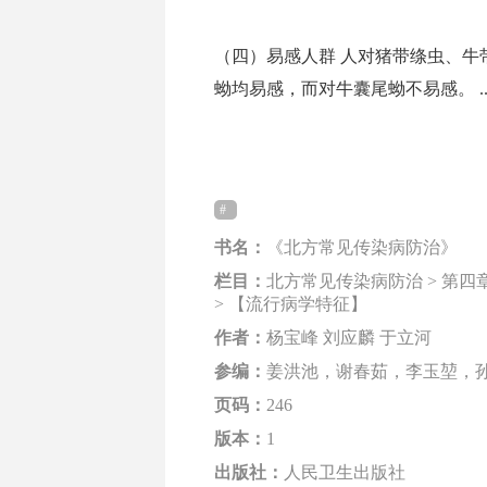
（四）易感人群 人对猪带绦虫、牛
蚴均易感，而对牛囊尾蚴不易感。 ....
书名：
《北方常见传染病防治》
栏目：
北方常见传染病防治 > 第四
> 【流行病学特征】
作者：
杨宝峰 刘应麟 于立河
参编：
姜洪池，谢春茹，李玉堃，
页码：
246
版本：
1
出版社：
人民卫生出版社