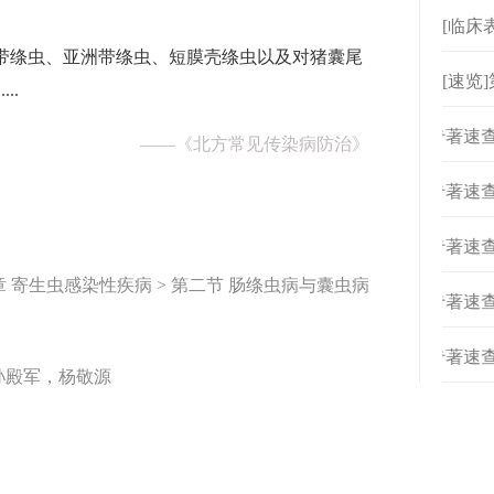
[临床
带绦虫、亚洲带绦虫、短膜壳绦虫以及对猪囊尾
[速览
..
[
专著速查
——
《北方常见传染病防治》
[
专著速查
[
专著速查
章 寄生虫感染性疾病 > 第二节 肠绦虫病与囊虫病
[
专著速查
[
专著速查
孙殿军，杨敬源