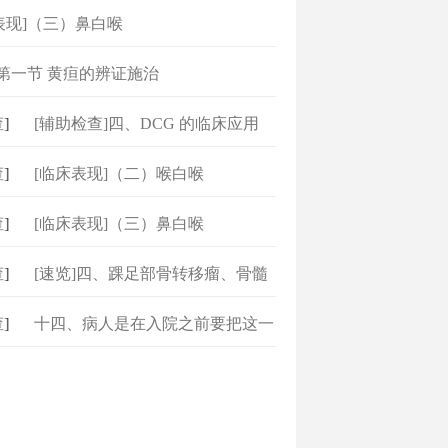
表现]（三）鼻白喉
]第一节 黄疸的辨证施治
]
[辅助检查]四、DCG 的临床应用
]
[临床表现]（二）喉白喉
]
[临床表现]（三）鼻白喉
]
[速览]四、踝足部骨转移瘤、骨髓
瘤
]
十四、病人是在入院之前要把这一
万