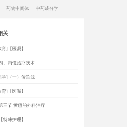
药物中间体
中药成分学
相关
教育]【医嘱】
]四、内镜治疗技术
病学]（一）传染源
教育]【医嘱】
]第三节 黄疸的外科治疗
]【特殊护理】