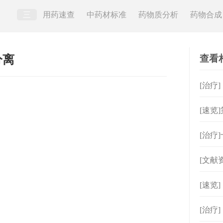
三
用药速查
中药材标准
药物质分析
药物合成
查看
分离
[治疗
[速览
的并
[治疗
[文献
[速览
[治疗