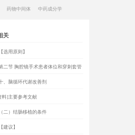
药物中间体
中药成分学
相关
]【选用原则】
]第二节 胸腔镜手术患者体位和穿刺套管
发症
]十、脑循环代谢改善剂
资料]主要参考文献
]（二）结肠移植的条件
]【建议】