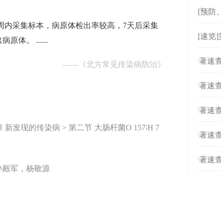
[预防
周内采集标本，病原体检出率较高，7天后采集
[速览
。 ......
[
专著速查
——
《北方常见传染病防治》
[
专著速查
[
专著速查
新发现的传染病 > 第二节 大肠杆菌O 157∶H 7
[
专著速查
[
专著速查
孙殿军，杨敬源