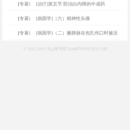
[
专著速查
[治疗]第五节 防治白内障的中成药
]
[
专著速查
[病因学]（六）精神性头痛
]
[
专著速查
[病因学]（二）腋静脉在包扎伤口时被压
]
© 2015-2019 天山医学院 XiaBBY#VIP.QQ.COM