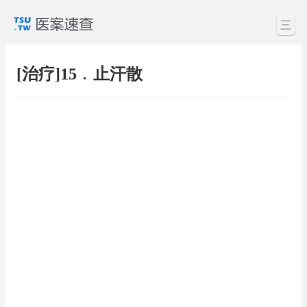
三
[治疗]15﹒止汗散