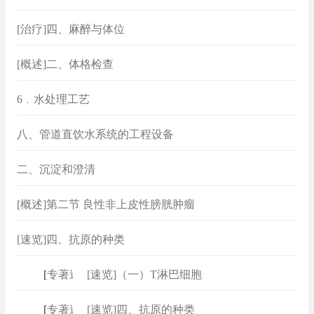
[治疗]四、麻醉与体位
[概述]二、体格检查
6﹒水处理工艺
八、管道直饮水系统的工程设备
二、沉淀和澄清
[概述]第二节 良性非上皮性膀胱肿瘤
[速览]四、抗原的种类
[
专著速查
[速览]（一）T淋巴细胞
]
[
专著速查
[速览]四、抗原的种类
]