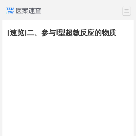
三
[速览]二、参与Ⅰ型超敏反应的物质