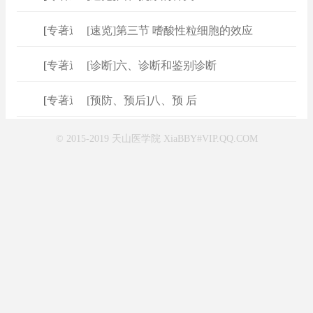
[
专著速查
[速览]第三节 嗜酸性粒细胞的效应
]
[
专著速查
[诊断]六、诊断和鉴别诊断
]
[
专著速查
[预防、预后]八、预 后
]
© 2015-2019 天山医学院 XiaBBY#VIP.QQ.COM