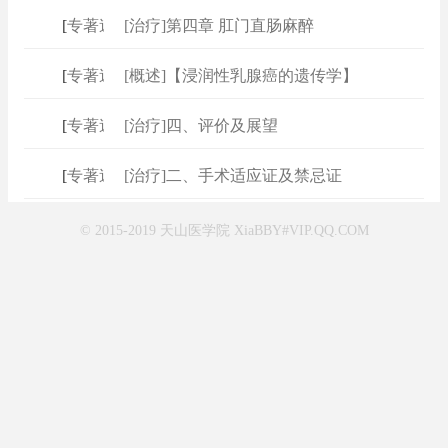
[
专著速查
[治疗]第四章 肛门直肠麻醉
]
[
专著速查
[概述]【浸润性乳腺癌的遗传学】
]
[
专著速查
[治疗]四、评价及展望
]
[
专著速查
[治疗]二、手术适应证及禁忌证
]
© 2015-2019 天山医学院 XiaBBY#VIP.QQ.COM