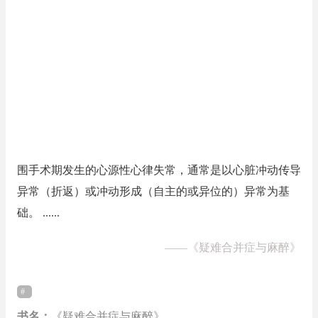
围手术期发生的心源性心律失常，通常是以心脏冲动传导
异常（折返）或冲动形成（自主的或异位的）异常为基
础。 ......
——
《疑难合并症与麻醉》
书名：
《疑难合并症与麻醉》