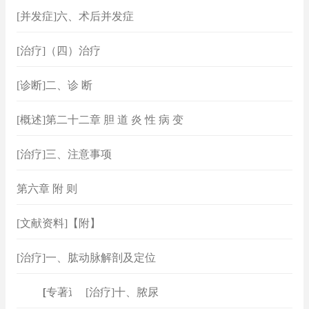
[并发症]六、术后并发症
[治疗]（四）治疗
[诊断]二、诊 断
[概述]第二十二章 胆 道 炎 性 病 变
[治疗]三、注意事项
第六章 附 则
[文献资料]【附】
[治疗]一、肱动脉解剖及定位
[
专著速查
[治疗]十、脓尿
]