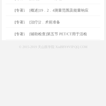
[
专著速查
[概述]19﹒2﹒4测量范围及能量响应
]
[
专著速查
[治疗]2﹒术前准备
]
[
专著速查
[辅助检查]第五节 PET/CT用于活检
]
© 2015-2019 天山医学院 XiaBBY#VIP.QQ.COM