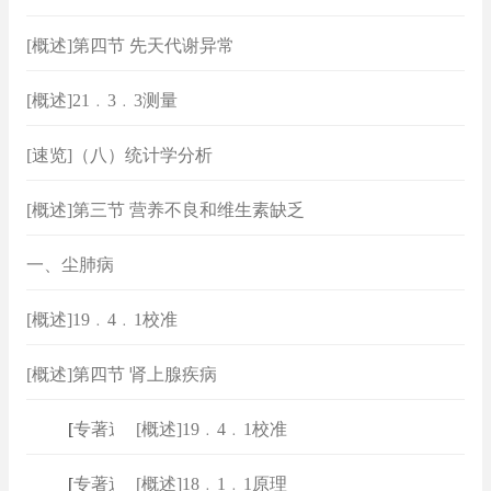
[概述]第四节 先天代谢异常
[概述]21﹒3﹒3测量
[速览]（八）统计学分析
[概述]第三节 营养不良和维生素缺乏
一、尘肺病
[概述]19﹒4﹒1校准
[概述]第四节 肾上腺疾病
[
专著速查
[概述]19﹒4﹒1校准
]
[
专著速查
[概述]18﹒1﹒1原理
]