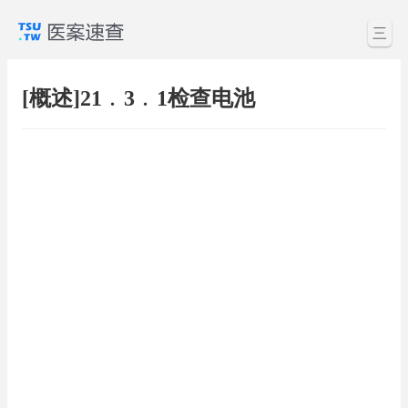
三
[概述]21﹒3﹒1检查电池