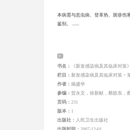
本病需与恙虫病、登革热、斑疹伤
鉴别。 ......
书名：
《新发感染病及其临床对策
栏目：
新发感染病及其临床对策 > 第2
作者：
揭盛华
参编：
贺永文，徐新献，蔡皓东，
页码：
231
版本：
1
出版社：
人民卫生出版社
出版时间：
2007-12-01