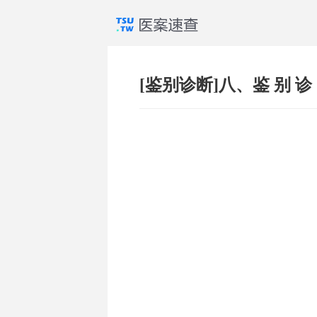
[鉴别诊断]八、鉴 别 诊