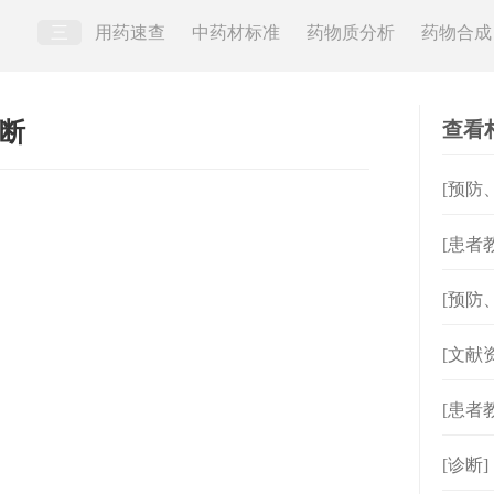
三
用药速查
中药材标准
药物质分析
药物合成
查看
 断
[预防
[患者
[预防
[文献
[患者
[诊断