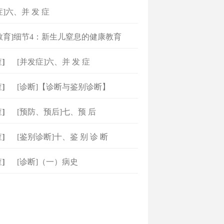
症]六、并 发 症
教育]细节4：新生儿窒息的健康教育
]
[并发症]六、并 发 症
]
[诊断]【诊断与鉴别诊断】
]
[预防、预后]七、预 后
]
[鉴别诊断]十、鉴 别 诊 断
]
[诊断]（一）病史