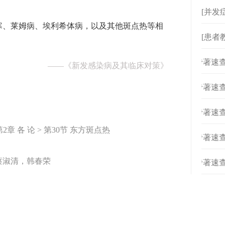
[并发
寒、莱姆病、埃利希体病，以及其他斑点热等相
[患者
[
专著速查
——
《新发感染病及其临床对策》
[
专著速查
[
专著速查
》
章 各 论 > 第30节 东方斑点热
[
专著速查
蔡淑清，韩春荣
[
专著速查