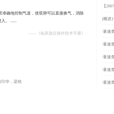
【20
管准确地控制气道，使双肺可以直接换气，消除
[概述
......
[
专著速查
——
《临床急症操作技术手册》
[
专著速查
[
专著速查
[
专著速查
唐印华，梁桃
[
专著速查