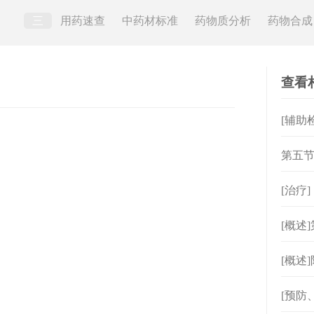
三
用药速查
中药材标准
药物质分析
药物合成
查看
[辅助
第五节
其使
[治疗
[概述
[概述
起草小
[预防