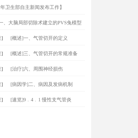
07年卫生部自主新闻发布工作】
]一、大脑局部切除术建立的PVS兔模型
]
[概述]一、气管切开的定义
]
[概述]三、气管切开的常规准备
]
[治疗]六、周围神经损伤
]
[病因学]二、病因及发病机制
]
[速览]9﹒4﹒1 慢性支气管炎