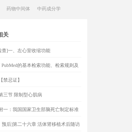
药物中间体
中药成分学
相关
检查]一、左心室收缩功能
 PubMed的基本检索功能、检索规则及
用
]【禁忌证】
]第三节 限制型心肌病
]附一：我国国家卫生部脑死亡制定标准
组制定（2003）
、预后]第二十六章 活体肾移植术后随访