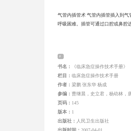
气管内插管术 气管内插管插入到气
呼吸困难。插管可通过口腔或鼻腔进入。 
书名：
《临床急症操作技术手册》
栏目：
临床急症操作技术手册
作者：
梁鹏 张东华 杨成
参编：
曹继晨，史立君，杨幼林，
页码：
145
版本：
1
出版社：
人民卫生出版社
出版时间：
2007-04-01