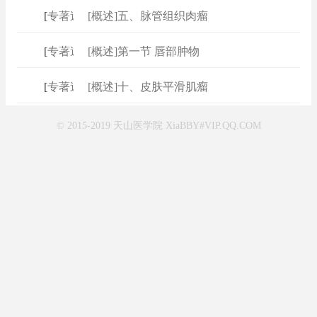
[
专著速查
[概述]五、脉管组织肉瘤
]
[
专著速查
[概述]第一节 唇部肿物
]
[
专著速查
[概述]十、皮肤平滑肌瘤
]
© 2015-2019 天山医学院 XiaBBY#VIP.QQ.COM