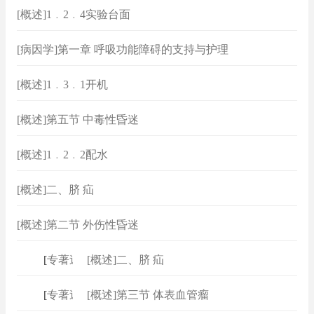
[概述]1﹒2﹒4实验台面
[病因学]第一章 呼吸功能障碍的支持与护理
[概述]1﹒3﹒1开机
[概述]第五节 中毒性昏迷
[概述]1﹒2﹒2配水
[概述]二、脐 疝
[概述]第二节 外伤性昏迷
[
专著速查
[概述]二、脐 疝
]
[
专著速查
[概述]第三节 体表血管瘤
]