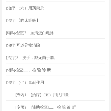
[治疗]（六）用药禁忌
[治疗]【临床经验】
[辅助检查]3﹒血清蛋白电泳
[治疗]耳道异物清除
[治疗]3﹒洗手，戴无菌手套。
[辅助检查]二、检 验 诊 断
[治疗]（七）毒副作用
[
专著速查
[治疗]（五）用法用量
]
[
专著速查
[辅助检查]二、检 验 诊 断
]