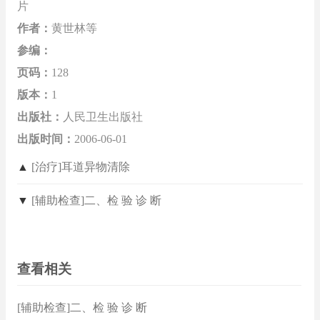
片
作者：
黄世林等
参编：
页码：
128
版本：
1
出版社：
人民卫生出版社
出版时间：
2006-06-01
▲
[治疗]耳道异物清除
▼
[辅助检查]二、检 验 诊 断
查看相关
[辅助检查]二、检 验 诊 断