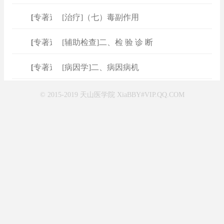
[
专著速查
[治疗]（七）毒副作用
]
[
专著速查
[辅助检查]二、检 验 诊 断
]
[
专著速查
[病因学]二、病因病机
]
© 2015-2019 天山医学院 XiaBBY#VIP.QQ.COM