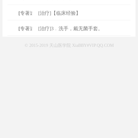
[
专著速查
]
[治疗]【临床经验】
[
专著速查
]
[治疗]3﹒洗手，戴无菌手套。
© 2015-2019 天山医学院 XiaBBY#VIP.QQ.COM