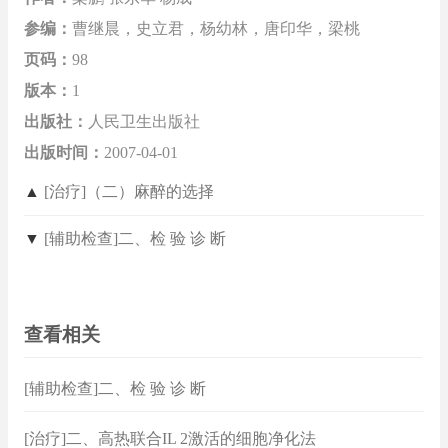
参编：
曹继晨，史立君，杨幼林，唐印华，梁桃
页码：
98
版本：
1
出版社：
人民卫生出版社
出版时间：
2007-04-01
▲
[治疗]（二）麻醉的选择
▼
[辅助检查]二、检 验 诊 断
查看相关
[辅助检查]二、检 验 诊 断
[治疗]二、高热联合IL 2激活的细胞净化法