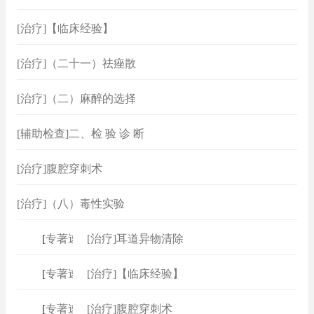
[治疗]【临床经验】
[治疗]（二十一）祛痤散
[治疗]（二）麻醉的选择
[辅助检查]二、检 验 诊 断
[治疗]腹腔穿刺术
[治疗]（八）毒性实验
[
专著速查
]
[治疗]耳道异物清除
[
专著速查
]
[治疗]【临床经验】
[
专著速查
]
[治疗]腹腔穿刺术