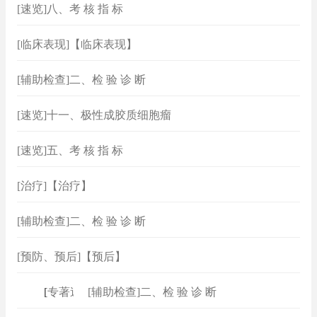
[速览]八、考 核 指 标
[临床表现]【临床表现】
[辅助检查]二、检 验 诊 断
[速览]十一、极性成胶质细胞瘤
[速览]五、考 核 指 标
[治疗]【治疗】
[辅助检查]二、检 验 诊 断
[预防、预后]【预后】
[
专著速查
[辅助检查]二、检 验 诊 断
]