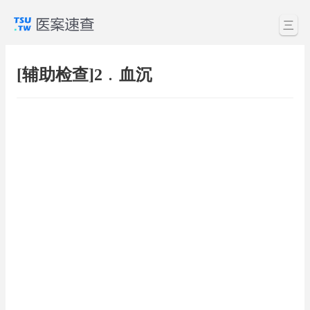
三
[辅助检查]2﹒血沉