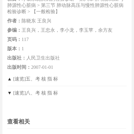
肺源性心脏病 > 第三节 肺动脉高压与慢性肺源性心脏病
检验诊断 > 【一般检验】
作者：
陈晓东 王良兴
参编：
王良兴，王忠永，李小龙，李玉苹，余方友
页码：
117
版本：
1
出版社：
人民卫生出版社
出版时间：
2007-01-01
▲
[速览]五、考 核 指 标
▼
[速览]八、考 核 指 标
查看相关