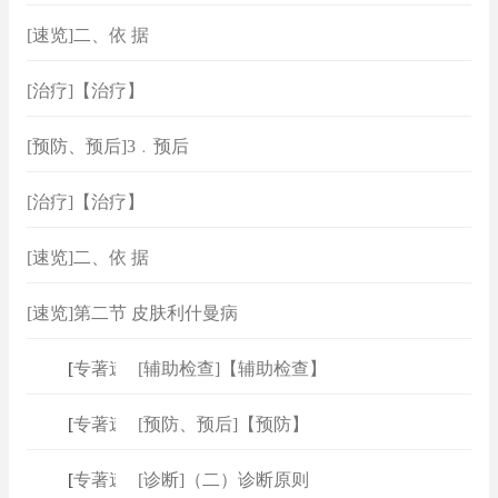
[速览]二、依 据
[治疗]【治疗】
[预防、预后]3﹒预后
[治疗]【治疗】
[速览]二、依 据
[速览]第二节 皮肤利什曼病
[
专著速查
[辅助检查]【辅助检查】
]
[
专著速查
[预防、预后]【预防】
]
[
专著速查
[诊断]（二）诊断原则
]