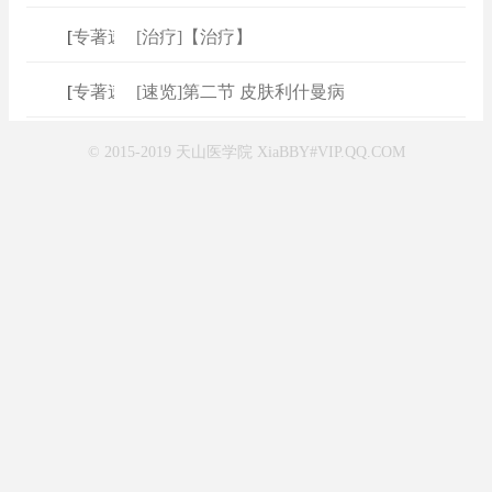
[
专著速查
[治疗]【治疗】
]
[
专著速查
[速览]第二节 皮肤利什曼病
]
© 2015-2019 天山医学院 XiaBBY#VIP.QQ.COM