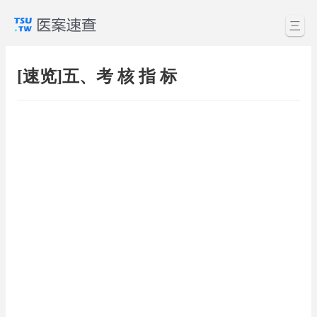
三
[速览]五、考 核 指 标