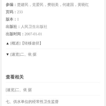
参编：
楚建民，党爱民，樊朝美，何建国，黄晓红
页码：
233
版本：
1
出版社：
人民卫生出版社
出版时间：
2007-01-01
▲
[概述]【转移途径】
▼
[速览]二、依 据
查看相关
[速览]二、依 据
七、供水单位的经常性卫生监督