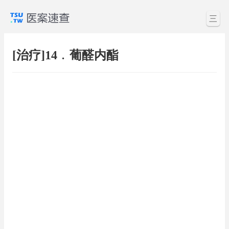
三
[治疗]14﹒葡醛内酯