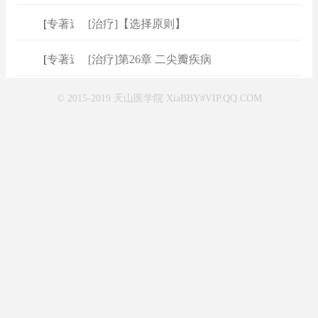
[
专著速查
[治疗]【选择原则】
]
[
专著速查
[治疗]第26章 二尖瓣疾病
]
© 2015-2019 天山医学院 XiaBBY#VIP.QQ.COM