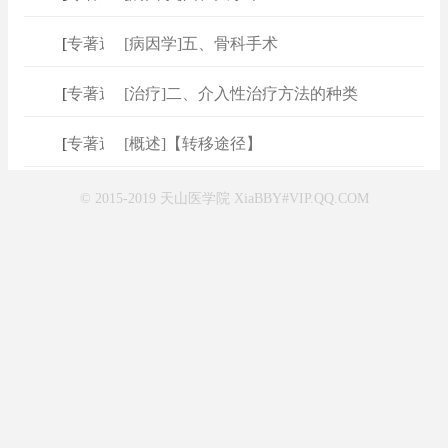
[
专著速查
[病因学]五、骨科手术
]
[
专著速查
[治疗]二、介入性治疗方法的种类
]
[
专著速查
[概述]【转移途径】
]
© 2015-2019 天山医学院 XiaBBY#VIP.QQ.COM