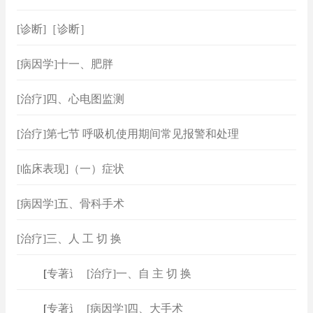
[诊断]［诊断］
[病因学]十一、肥胖
[治疗]四、心电图监测
[治疗]第七节 呼吸机使用期间常见报警和处理
[临床表现]（一）症状
[病因学]五、骨科手术
[治疗]三、人 工 切 换
[
专著速查
[治疗]一、自 主 切 换
]
[
专著速查
[病因学]四、大手术
]