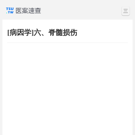
三
[病因学]六、脊髓损伤