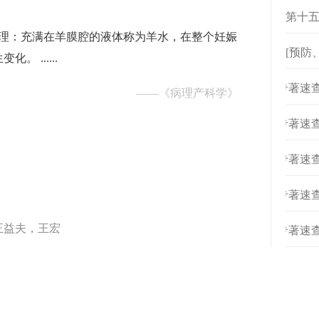
第十五
水生理：充满在羊膜腔的液体称为羊水，在整个妊娠
[预防
 ......
[
专著速查
——
《病理产科学》
[
专著速查
[
专著速查
[
专著速查
王益夫，王宏
[
专著速查