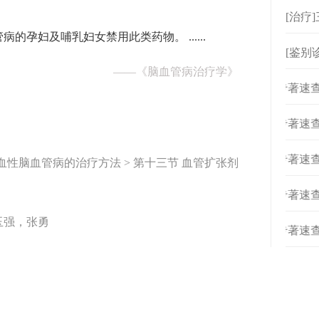
[治疗
孕妇及哺乳妇女禁用此类药物。 ......
[鉴别
——
《脑血管病治疗学》
[
专著速查
[
专著速查
[
专著速查
缺血性脑血管病的治疗方法 > 第十三节 血管扩张剂
[
专著速查
玉强，张勇
[
专著速查