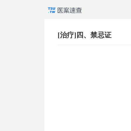
[治疗]四、禁忌证