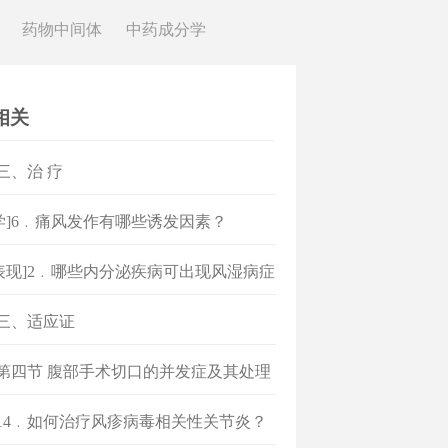
药物中间体
中药成分学
相关
]三、治 疗
学]6﹒痛风发作有哪些诱发因素？
表现]2﹒哪些内分泌疾病可出现风湿病症
]三、适应证
]第四节 腹部手术切口的并发症及其处理
]14﹒如何治疗风疹病毒相关性关节炎？