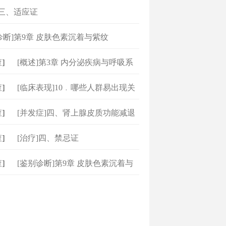
]三、适应证
诊断]第9章 皮肤色素沉着与紫纹
]
[概述]第3章 内分泌疾病与呼吸系
]
[临床表现]10﹒哪些人群易出现关
节症
]
[并发症]四、肾上腺皮质功能减退
]
[治疗]四、禁忌证
]
[鉴别诊断]第9章 皮肤色素沉着与