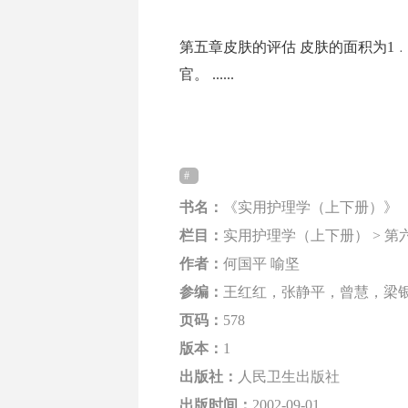
第五章皮肤的评估 皮肤的面积为1﹒
官。 ......
书名：
《实用护理学（上下册）》
栏目：
实用护理学（上下册） > 第
作者：
何国平 喻坚
参编：
王红红，张静平，曾慧，梁
页码：
578
版本：
1
出版社：
人民卫生出版社
出版时间：
2002-09-01