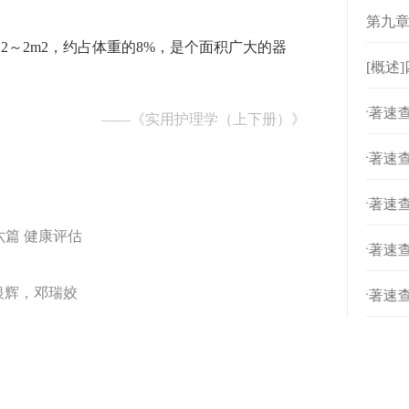
第九章
2～2m2，约占体重的8%，是个面积广大的器
[概述
[
专著速查
——
《实用护理学（上下册）》
[
专著速查
[
专著速查
六篇 健康评估
[
专著速查
银辉，邓瑞姣
[
专著速查