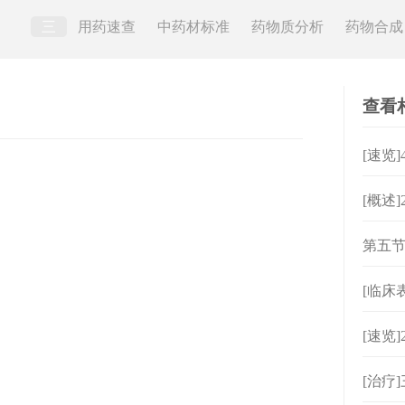
三
用药速查
中药材标准
药物质分析
药物合成
查看
[速览
[概述
第五节
[临床
病都
[速览
[治疗