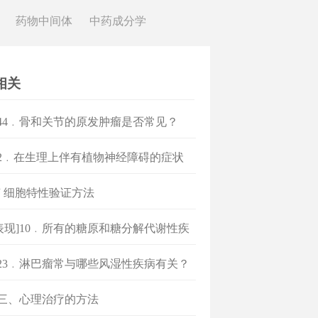
药物中间体
中药成分学
相关
]44﹒骨和关节的原发肿瘤是否常见？
]2﹒在生理上伴有植物神经障碍的症状
 细胞特性验证方法
表现]10﹒所有的糖原和糖分解代谢性疾
有相同的临床表现吗？
]23﹒淋巴瘤常与哪些风湿性疾病有关？
]三、心理治疗的方法