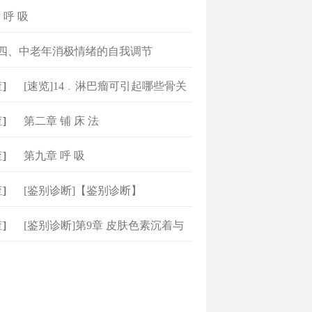
 呼 吸
]四、中老年消极情绪的自我调节
]
[速览]14﹒淋巴瘤可引起哪些骨关
节和
]
第二章 铺 床 法
]
第九章 呼 吸
]
[鉴别诊断]【鉴别诊断】
]
[鉴别诊断]第9章 皮肤色素沉着与