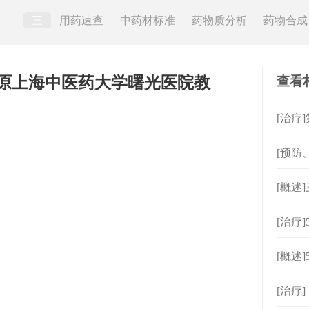
三
用药速查
中药材标准
药物质分析
药物合成
查看
（原上海中医药大学曙光医院教
[治疗
[预防
[概述
[治疗
架术
[概述
[治疗