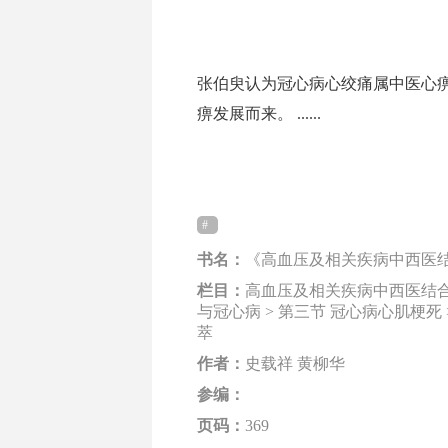
张伯臾认为冠心病心绞痛属中医心
痹发展而来。 ......
书名：
《高血压及相关疾病中西医
栏目：
高血压及相关疾病中西医结合诊
与冠心病 > 第三节 冠心病心肌梗死
萃
作者：
史载祥 黄柳华
参编：
页码：
369