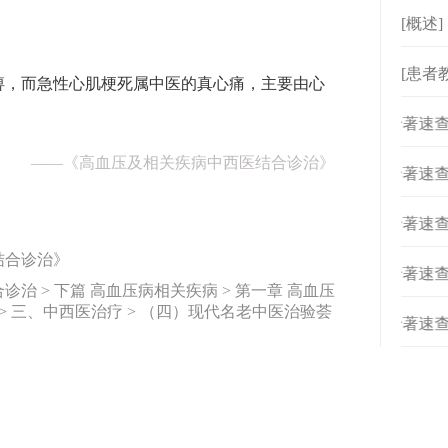
[概述
[患者
痹，而急性心肌梗死属中医的真心痛，主要由心
[
专著速查
]
——
《高血压及相关疾病中西医结合诊治》
[
专著速查
]
[
专著速查
]
结合诊治》
[
专著速查
]
治 > 下篇 高血压病相关疾病 > 第一章 高血压
 > 三、中西医治疗 > （四）现代名老中医治验荟
[
专著速查
]