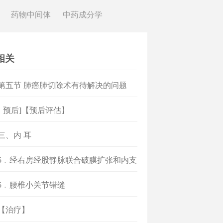
药物中间体
中药成分学
相关
]第五节 肺癌肺切除术有待解决的问题
、预后]【预后评估】
]三、内 耳
]5﹒经右房经股静脉联合破膜扩张和内支
]5﹒腰椎小关节错缝
]【治疗】