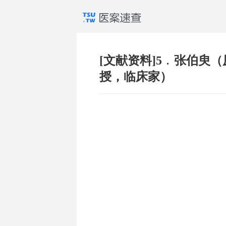
[文献资料]5﹒张伯臾
授，临床家）