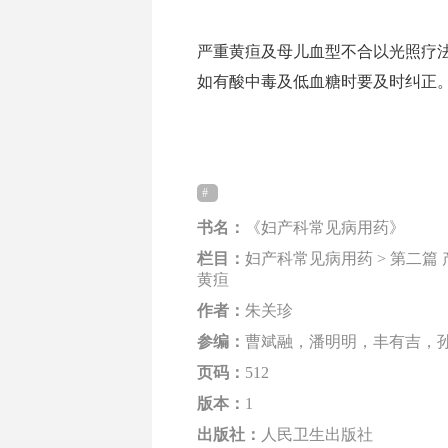
严重黄疸及母儿血型不合以光照疗
如有酸中毒及低血糖时要及时纠正。 ...
书名：
《妇产科常见病用药》
栏目：
妇产科常见病用药 > 第二篇 
黄疸
作者：
朱关珍
参编：
曹斌融，潘明明，丰有吉，
页码：
512
版本：
1
出版社：
人民卫生出版社