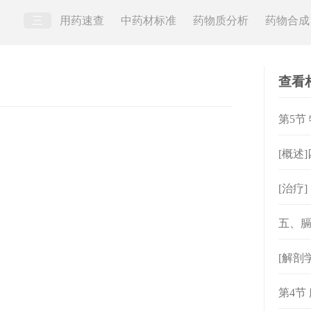
三
用药速查
中药材标准
药物质分析
药物合成
查看
第5节
[概述
[治疗
五、膈
[解剖
经
第4节