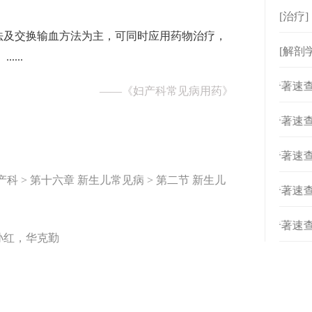
[治疗
法及交换输血方法为主，可同时应用药物治疗，
[解剖
...
[
专著速查
——
《妇产科常见病用药》
[
专著速查
[
专著速查
产科 > 第十六章 新生儿常见病 > 第二节 新生儿
[
专著速查
[
专著速查
孙红，华克勤