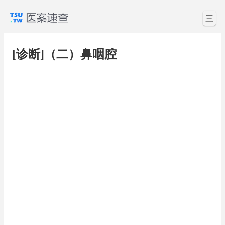
三
[诊断]（二）鼻咽腔