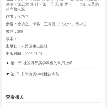
诊治 > 第五章 外 科 > 第一节 无 菌 术 > 一、伤口沾染的
致病菌来源
作者：
徐功立
参编：
徐功立，李英，王潍博，李光华，冯学斌
页码：
200
版本：
1
出版社：
人民卫生出版社
出版时间：
2003-01-01
▲
第一节 社区流行病学调查的常用指标
▼
第5节 非阿片类中枢性镇痛药
查看相关