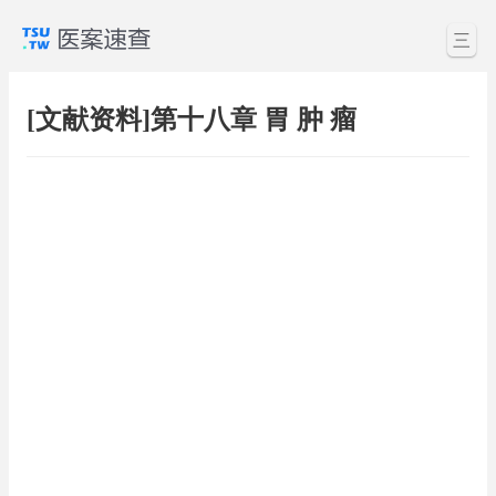
三
[文献资料]第十八章 胃 肿 瘤