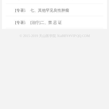
[
专著速查
七、其他罕见良性肿瘤
]
[
专著速查
[治疗]二、禁 忌 证
]
© 2015-2019 天山医学院 XiaBBY#VIP.QQ.COM