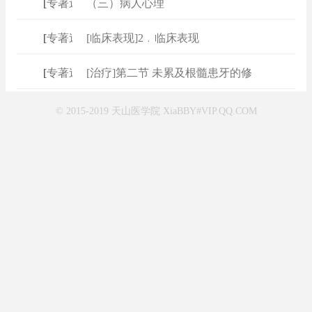
[
专著速查
（三）病人心理
]
[
专著速查
[临床表现]2﹒临床表现
]
[
专著速查
[治疗]第二节 未累及根髓患牙的修
]
© 2015-2019 天山医学院 XiaBBY#VIP.QQ.COM