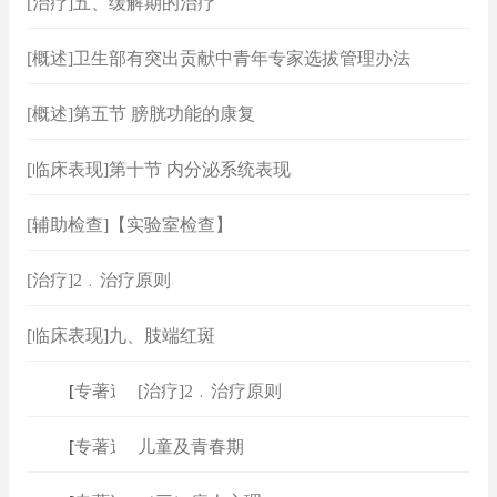
[治疗]五、缓解期的治疗
[概述]卫生部有突出贡献中青年专家选拔管理办法
[概述]第五节 膀胱功能的康复
[临床表现]第十节 内分泌系统表现
[辅助检查]【实验室检查】
[治疗]2﹒治疗原则
[临床表现]九、肢端红斑
[
专著速查
[治疗]2﹒治疗原则
]
[
专著速查
儿童及青春期
]