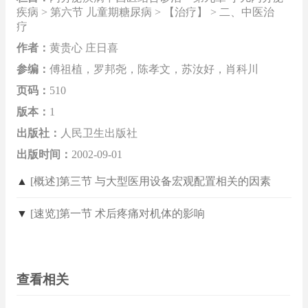
疾病 > 第六节 儿童期糖尿病 > 【治疗】 > 二、中医治
疗
作者：
黄贵心 庄日喜
参编：
傅祖植，罗邦尧，陈孝文，苏汝好，肖科川
页码：
510
版本：
1
出版社：
人民卫生出版社
出版时间：
2002-09-01
▲
[概述]第三节 与大型医用设备宏观配置相关的因素
▼
[速览]第一节 术后疼痛对机体的影响
查看相关