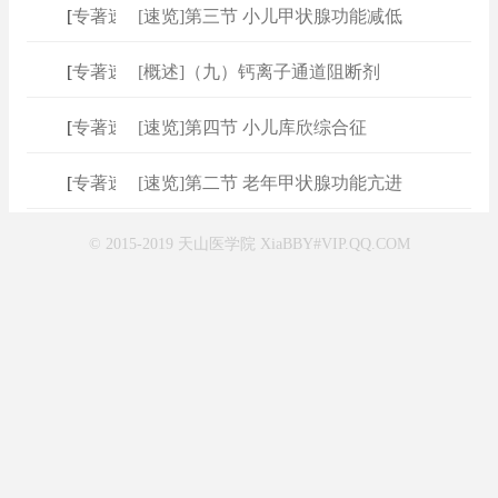
[
专著速查
]
[速览]第三节 小儿甲状腺功能减低
[
专著速查
]
[概述]（九）钙离子通道阻断剂
[
专著速查
]
[速览]第四节 小儿库欣综合征
[
专著速查
]
[速览]第二节 老年甲状腺功能亢进
© 2015-2019 天山医学院 XiaBBY#VIP.QQ.COM