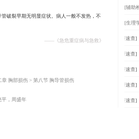
[辅助
导管破裂早期无明显症状。病人一般不发热，不
[生理
[
专著速查
]
——
《急危重症病与急救》
[
专著速查
]
[
专著速查
]
章 胸部损伤 > 第八节 胸导管损伤
[
专著速查
]
晓平，周盛年
[
专著速查
]