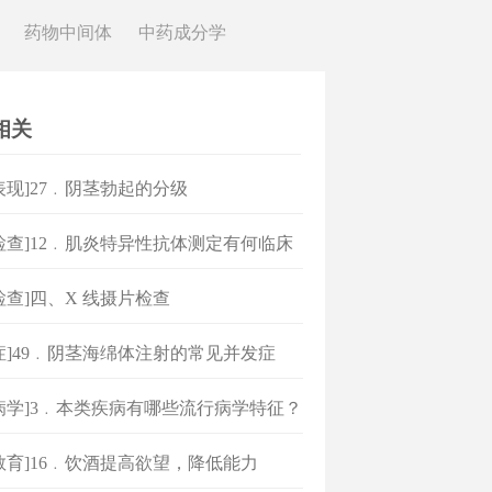
药物中间体
中药成分学
相关
表现]27﹒阴茎勃起的分级
检查]12﹒肌炎特异性抗体测定有何临床
？
检查]四、X 线摄片检查
症]49﹒阴茎海绵体注射的常见并发症
病学]3﹒本类疾病有哪些流行病学特征？
教育]16﹒饮酒提高欲望，降低能力