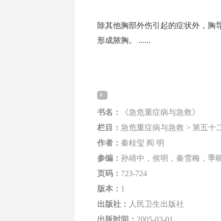
除其他胸部外伤引起的症状外，胸
形成脓胸。 ......
书名：
《急危重症病与急救》
栏目：
急危重症病与急救 > 第五十二
作者：
秦桂玺 阎 明
参编：
孙靖中，侯明，秦雪梅，季
页码：
723-724
版本：
1
出版社：
人民卫生出版社
出版时间：
2005-03-01