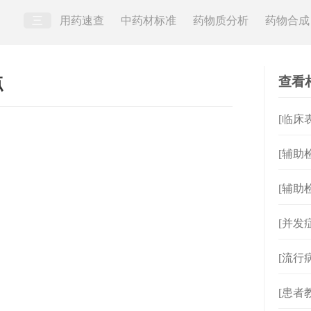
三
用药速查
中药材标准
药物质分析
药物合成
查看
点
[临床
[辅助
意义
[辅助
[并发
[流行
[患者