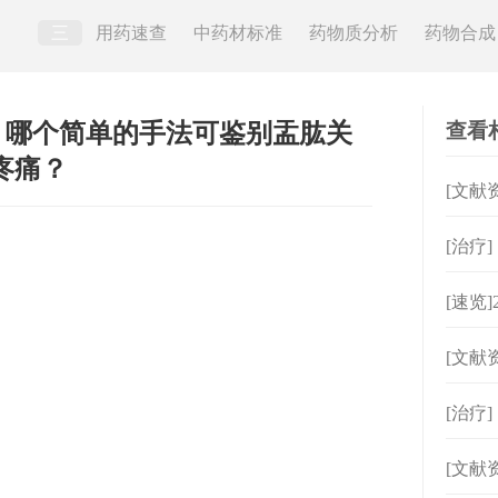
三
用药速查
中药材标准
药物质分析
药物合成
查看
时，哪个简单的手法可鉴别盂肱关
疼痛？
[文献
[治疗
[速览
病变
[文献
[治疗
[文献