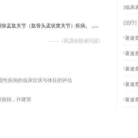
[临床
[治疗
盂肱关节（肱骨头孟状窝关节）疾病。 ......
[
专著速
——
《风湿病疑难问题》
[
专著速
[
专著速
 风湿性疾病的临床症状与体征的评估
[
专著速
赵丽娟，许建荣
[
专著速