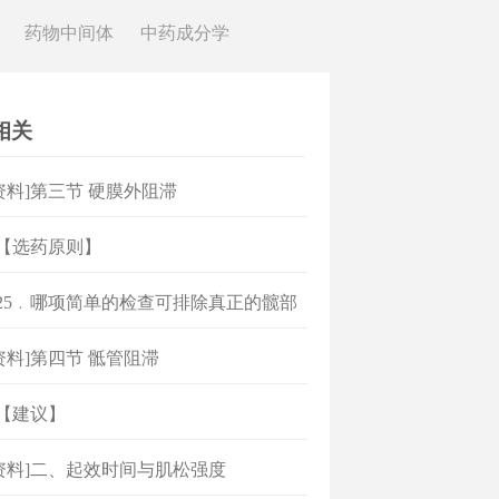
药物中间体
中药成分学
相关
资料]第三节 硬膜外阻滞
]【选药原则】
]25﹒哪项简单的检查可排除真正的髋部
？
资料]第四节 骶管阻滞
]【建议】
资料]二、起效时间与肌松强度