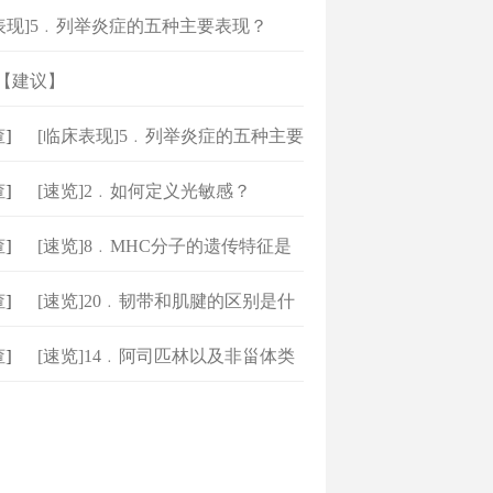
表现]5﹒列举炎症的五种主要表现？
]【建议】
查
]
[临床表现]5﹒列举炎症的五种主要
表
查
]
[速览]2﹒如何定义光敏感？
查
]
[速览]8﹒MHC分子的遗传特征是
什么？
查
]
[速览]20﹒韧带和肌腱的区别是什
么？
查
]
[速览]14﹒阿司匹林以及非甾体类
药物