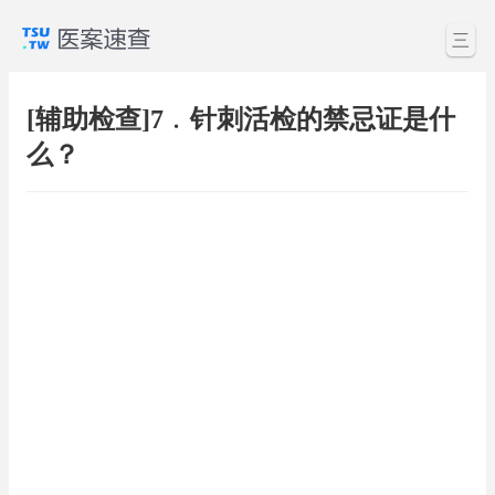
三
[辅助检查]7﹒针刺活检的禁忌证是什
么？