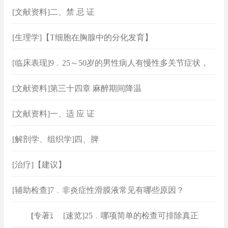
[文献资料]二、禁 忌 证
[生理学]【T细胞在胸腺中的分化发育】
[临床表现]9﹒25～50岁的男性病人有慢性多关节症状，
最可能的诊断是什么？
[文献资料]第三十四章 麻醉期间降温
[文献资料]一、适 应 证
[解剖学、组织学]四、脾
[治疗]【建议】
[辅助检查]7﹒非炎症性滑膜液常见有哪些原因？
[
专著速查
[速览]25﹒哪项简单的检查可排除真正
]