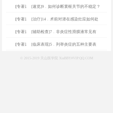
[
专著速查
[速览]9﹒如何诊断寰枢关节的不稳定？
]
[
专著速查
[治疗]14﹒术前对潜在感染灶应如何处
]
[
专著速查
[辅助检查]7﹒非炎症性滑膜液常见有
]
[
专著速查
[临床表现]5﹒列举炎症的五种主要表
]
© 2015-2019 天山医学院 XiaBBY#VIP.QQ.COM