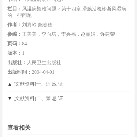
栏目：
风湿病疑难问题 > 第十四章 滑膜活检诊断风湿病
的一些问题
作者：
刘嘉玲 鲍春德
参编：
王美美，李向培，李兴福，赵丽娟，许建荣
页码：
84
版本：
1
出版社：
人民卫生出版社
出版时间：
2004-04-01
▲
[文献资料]一、适 应 证
▼
[文献资料]二、禁 忌 证
查看相关