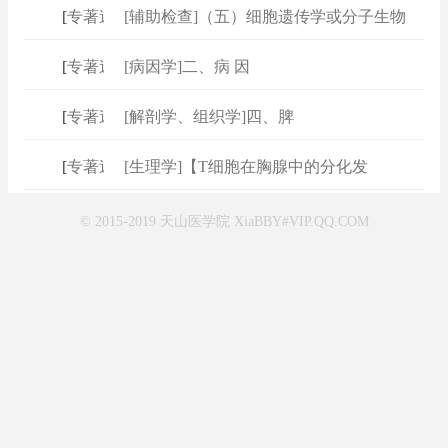
[
专著速查
[辅助检查]（五）细胞遗传学或分子生物
]
[
专著速查
[病因学]二、病 因
]
[
专著速查
[解剖学、组织学]四、脾
]
[
专著速查
[生理学]【T细胞在胸腺中的分化发
]
© 2015-2019 天山医学院 XiaBBY#VIP.QQ.COM