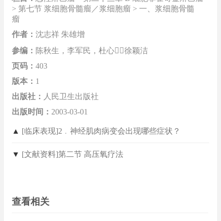
> 第七节 浆细胞骨髓瘤／浆细胞瘤 > 一、浆细胞骨髓
瘤
作者：
沈志祥 朱雄增
参编：
陈秋生，李军民，杜心，徐颖洁
页码：
403
版本：
1
出版社：
人民卫生出版社
出版时间：
2003-03-01
▲
[临床表现]2﹒神经肌肉病变会出现哪些症状？
▼
[文献资料]第二节 高压氧疗法
查看相关