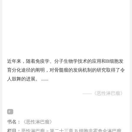
近年来，随着免疫学、分子生物学技术的应用和B细胞发
育分化途径的阐明，对骨髓瘤的发病机制的研究取得了令
人鼓舞的进展。 ......
——
《恶性淋巴瘤》
书名：
《恶性淋巴瘤》
栏目：
恶性淋巴瘤 > 第二十三章 B 细胞非霍奇金淋巴瘤