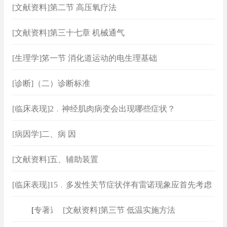
[文献资料]第二节 高压氧疗法
[文献资料]第三十七章 机械通气
[生理学]笫一节 消化道运动的电生理基础
[诊断]（二）诊断标准
[临床表现]2﹒神经肌肉病变会出现哪些症状？
[病因学]二、病 因
[文献资料]五、辅助装置
[临床表现]15﹒多发性关节症状伴有雷诺现象应首先考虑
哪些风湿性疾病？
[
专著速查
[文献资料]第三节 低温实施方法
]