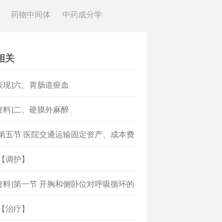
药物中间体
中药成分学
相关
表现]六、胃肠道瘀血
资料]二、硬膜外麻醉
]第五节 医院交通运输固定资产、成本费
理
]【调护】
资料]第一节 开胸和侧卧位对呼吸循环的
]【治疗】