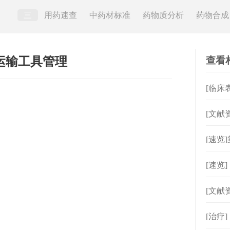
三
用药速查
中药材标准
药物质分析
药物合成
查看
通运输工具管理
[临床
[文献
[速览
用管
[速览
[文献
影响
[治疗