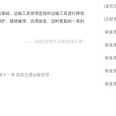
[速览
质基础，运输工具管理是指对运输工具进行择优
[文献
维护、视情修理、合理改造、适时更新的一系列
[
专著速查
——
《医院管理学.后勤管理分册》
[
专著速查
[
专著速查
》
[
专著速查
 第十一章 医院交通运输管理
[
专著速查