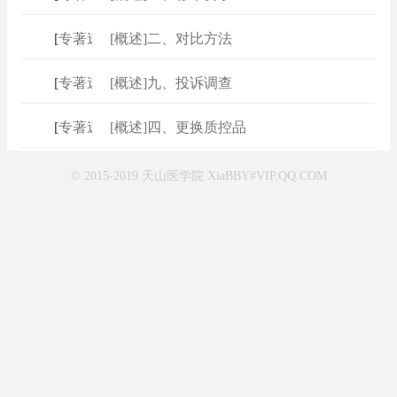
[
专著速查
[概述]二、对比方法
]
[
专著速查
[概述]九、投诉调查
]
[
专著速查
[概述]四、更换质控品
]
© 2015-2019 天山医学院 XiaBBY#VIP.QQ.COM