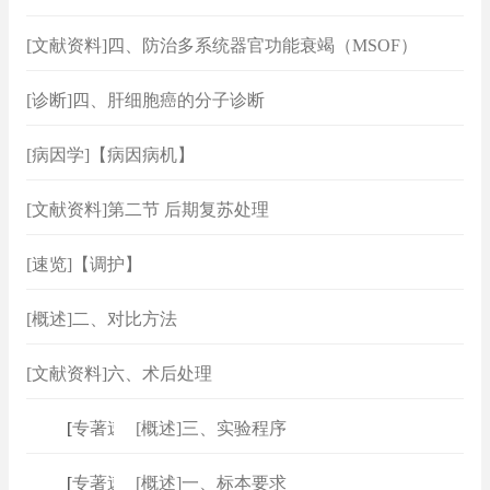
[文献资料]四、防治多系统器官功能衰竭（MSOF）
[诊断]四、肝细胞癌的分子诊断
[病因学]【病因病机】
[文献资料]第二节 后期复苏处理
[速览]【调护】
[概述]二、对比方法
[文献资料]六、术后处理
[
专著速查
[概述]三、实验程序
]
[
专著速查
[概述]一、标本要求
]