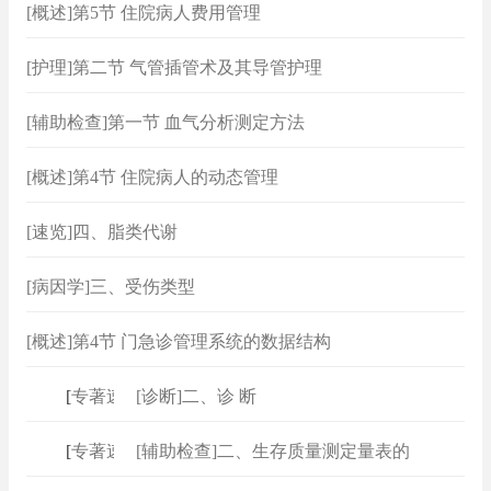
[概述]第5节 住院病人费用管理
[护理]第二节 气管插管术及其导管护理
[辅助检查]第一节 血气分析测定方法
[概述]第4节 住院病人的动态管理
[速览]四、脂类代谢
[病因学]三、受伤类型
[概述]第4节 门急诊管理系统的数据结构
[
专著速查
[诊断]二、诊 断
]
[
专著速查
[辅助检查]二、生存质量测定量表的
]