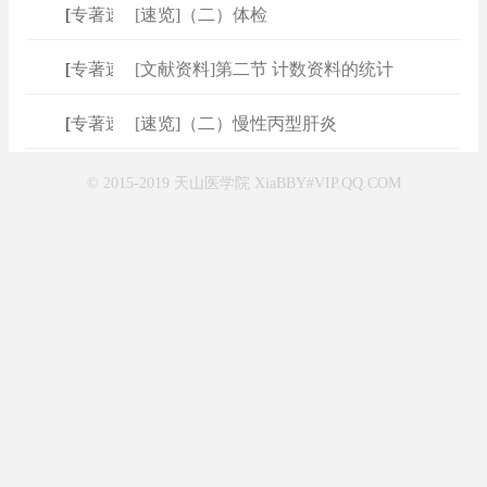
[
专著速查
[速览]（二）体检
]
[
专著速查
[文献资料]第二节 计数资料的统计
]
[
专著速查
[速览]（二）慢性丙型肝炎
]
© 2015-2019 天山医学院 XiaBBY#VIP.QQ.COM