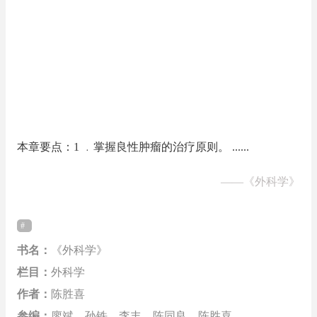
本章要点：1 ﹒掌握良性肿瘤的治疗原则。 ......
——
《外科学》
书名：
《外科学》
栏目：
外科学
作者：
陈胜喜
参编：
廖斌，孙铁，李丰，陈同良，陈胜喜