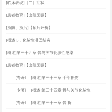
[临床表现]（二）症状
[患者教育]【出院医嘱】
[预防、预后]【预后评价】
[概述]3﹒化脓性淋巴结炎
[概述]第三十四章 骨与关节化脓性感染
[患者教育]【出院医嘱】
[
专著速查
[概述]第三十三章 手部损伤
]
[
专著速查
[概述]第三十四章 骨与关节化脓性
]
[
专著速查
[概述]第三十一章 骨 折
]