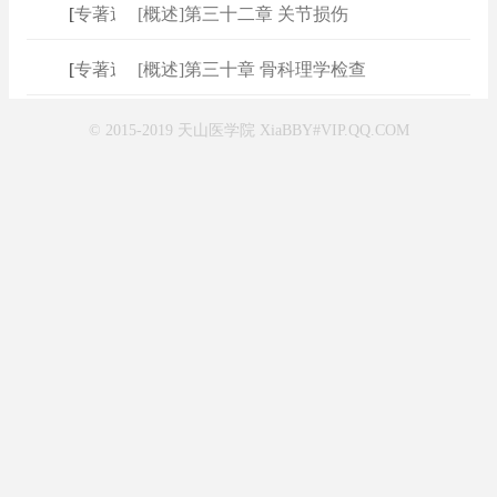
[
专著速查
[概述]第三十二章 关节损伤
]
[
专著速查
[概述]第三十章 骨科理学检查
]
© 2015-2019 天山医学院 XiaBBY#VIP.QQ.COM