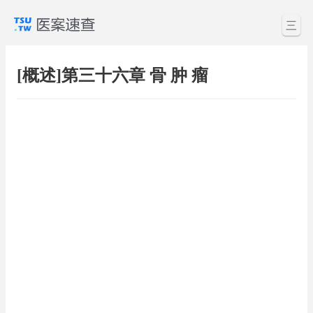
三
[概述]第三十六章 骨 肿 瘤