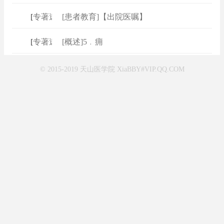
[
专著速查
[患者教育]【出院医嘱】
]
[
专著速查
[概述]5﹒痈
]
© 2015-2019 天山医学院 XiaBBY#VIP.QQ.COM