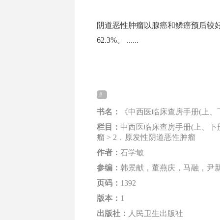
阴道恶性肿瘤以腺癌和鳞癌预后较好，
62.3%。 ......
书名：
《中西医临床查房手册(上、
栏目：
中西医临床查房手册(上、下册)
瘤 > 2﹒原发性阴道恶性肿瘤
作者：
石学敏
参编：
韩景献，董燕庆，马融，尹
页码：
1392
版本：
1
出版社：
人民卫生出版社