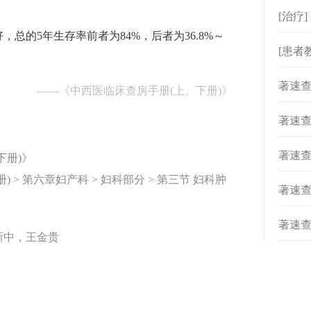
[治疗
总的5年生存率前者为84%，后者为36.8%～
[患者
[
专著速查
]
——
《中西医临床查房手册(上、下册)》
[
专著速查
]
[
专著速查
]
下册)》
 > 第六章妇产科 > 妇科部分 > 第三节 妇科肿
[
专著速查
]
[
专著速查
]
新中，王金贵