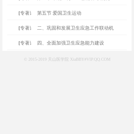
[
专著速查
第五节 爱国卫生运动
]
[
专著速查
二、巩固和发展卫生应急工作联动机
]
[
专著速查
四、全面加强卫生应急能力建设
]
© 2015-2019 天山医学院 XiaBBY#VIP.QQ.COM