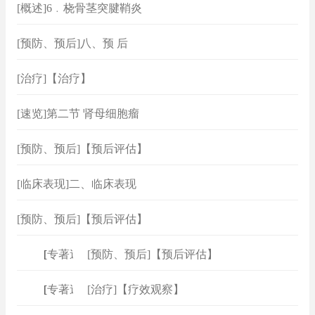
[概述]6﹒桡骨茎突腱鞘炎
[预防、预后]八、预 后
[治疗]【治疗】
[速览]第二节 肾母细胞瘤
[预防、预后]【预后评估】
[临床表现]二、临床表现
[预防、预后]【预后评估】
[
专著速查
[预防、预后]【预后评估】
]
[
专著速查
[治疗]【疗效观察】
]