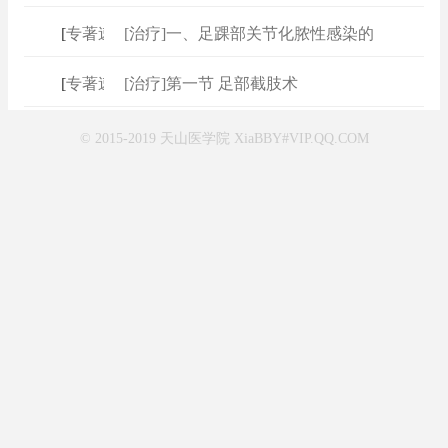
[
专著速查
[治疗]一、足踝部关节化脓性感染的
]
[
专著速查
[治疗]第一节 足部截肢术
]
© 2015-2019 天山医学院 XiaBBY#VIP.QQ.COM