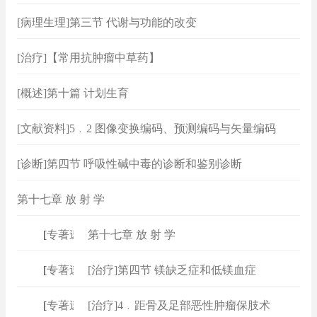
[病理生理]第三节 代谢与功能的改变
[治疗]【常用抗肿瘤中草药】
[概述]第十篇 计划生育
[文献资料]5﹒2 图像变换编码、预测编码与矢量编码
[诊断]第四节 呼吸性碱中毒的诊断和鉴别诊断
第十七章 放 射 学
[
专著速查
第十七章 放 射 学
]
[
专著速查
[治疗]第四节 镁缺乏症和低镁血症
]
[
专著速查
[治疗]4﹒距骨及足部恶性肿瘤保肢术
]