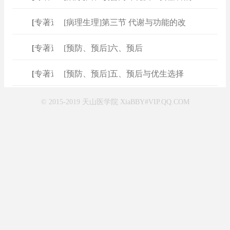
[
专著速查
[病理生理]第三节 代谢与功能的改
]
[
专著速查
[预防、预后]六、预后
]
[
专著速查
[预防、预后]五、预后与优生选择
]
© 2015-2019 天山医学院 XiaBBY#VIP.QQ.COM