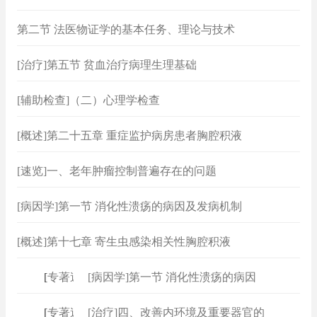
第二节 法医物证学的基本任务、理论与技术
[治疗]第五节 贫血治疗病理生理基础
[辅助检查]（二）心理学检查
[概述]第二十五章 重症监护病房患者胸腔积液
[速览]一、老年肿瘤控制普遍存在的问题
[病因学]第一节 消化性溃疡的病因及发病机制
[概述]第十七章 寄生虫感染相关性胸腔积液
[
专著速查
[病因学]第一节 消化性溃疡的病因
]
[
专著速查
[治疗]四、改善内环境及重要器官的
]