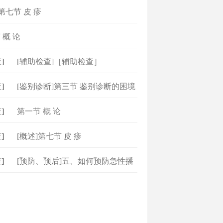
]第七节 皮 疹
 概 论
]
[辅助检查]［辅助检查］
]
[鉴别诊断]第三节 鉴别诊断的困境
]
第一节 概 论
]
[概述]第七节 皮 疹
]
[预防、预后]五、如何预防急性播
散