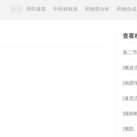
三
用药速查
中药材标准
药物质分析
药物合成
查看
第二节
[概述
[病因
[速览
[辅助
[预防