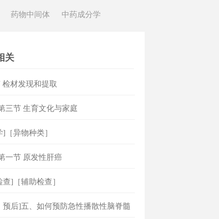
药物中间体
中药成分学
相关
 检材发现和提取
]第三节 生育文化与家庭
学]［异物种类］
]第一节 原发性肝癌
检查]［辅助检查］
、预后]五、如何预防急性播散性脑脊髓