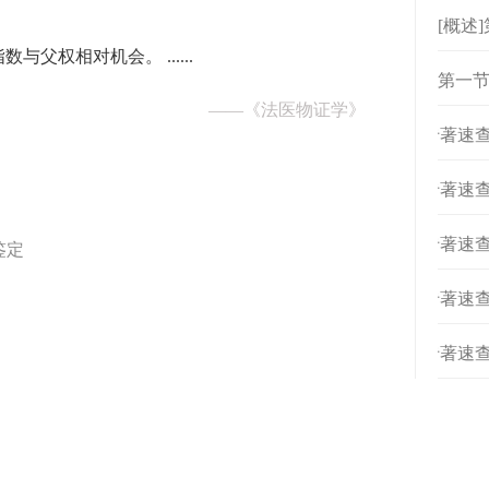
炎？
[概述
与父权相对机会。 ......
第一节
——
《法医物证学》
[
专著速查
[
专著速查
[
专著速查
鉴定
[
专著速查
[
专著速查