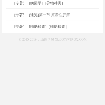
[
专著速查
[病因学]［异物种类］
]
[
专著速查
[速览]第一节 原发性肝癌
]
[
专著速查
[辅助检查]［辅助检查］
]
© 2015-2019 天山医学院 XiaBBY#VIP.QQ.COM