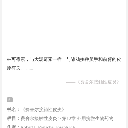
林可霉素，与大观霉素一样，与雏鸡接种员手和前臂的皮
疹有关。 ......
——
《费舍尔接触性皮炎》
书名：
《费舍尔接触性皮炎》
栏目：
费舍尔接触性皮炎 > 第12章 外用抗微生物药物
作者：
Robert L.Rietschel Joseph F.F