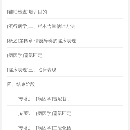
[辅助检查]培训目的
[流行病学]二、样本含量估计方法
[概述]第四章 情感障碍的临床表现
[病因学]噻氯匹定
[临床表现]三、临床表现
四、结束阶段
[
专著速查
]
[病因学]雷尼替丁
[
专著速查
]
[病因学]噻氯匹定
[
专著速查
]
[病因学]二硫化硒