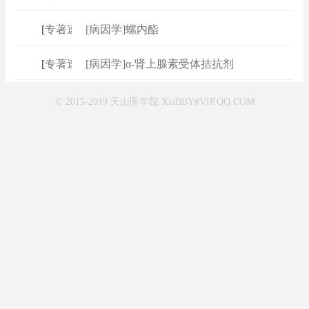
[
专著速查
]
[病因学]螺内酯
[
专著速查
]
[病因学]α‐肾上腺素受体拮抗剂
© 2015-2019 天山医学院 XiaBBY#VIP.QQ.COM