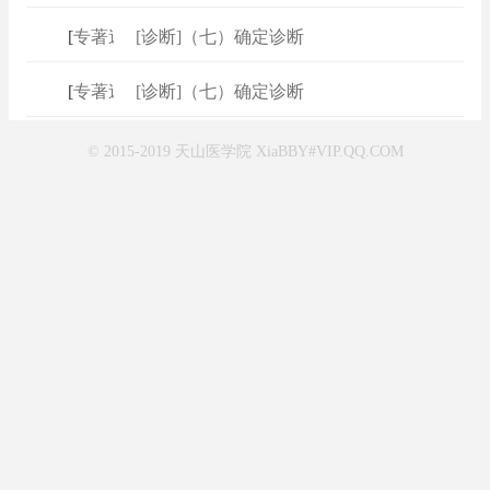
[
专著速查
[诊断]（七）确定诊断
]
[
专著速查
[诊断]（七）确定诊断
]
© 2015-2019 天山医学院 XiaBBY#VIP.QQ.COM