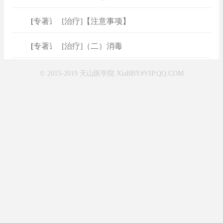
[
专著速查
[治疗]【注意事项】
]
[
专著速查
[治疗]（二）消毒
]
© 2015-2019 天山医学院 XiaBBY#VIP.QQ.COM