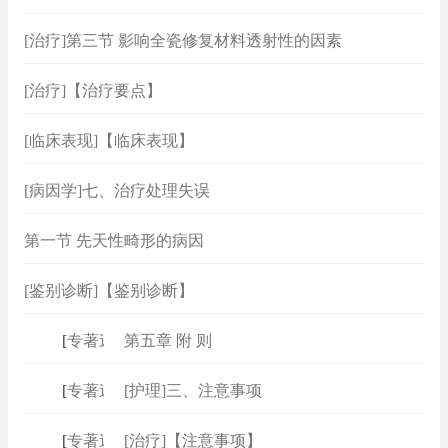
[治疗]第三节 影响全瓷修复材料透射性的因素
[治疗]【治疗要点】
[临床表现]【临床表现】
[病因学]七、治疗处理失误
第一节 先天性畸形的病因
[鉴别诊断]【鉴别诊断】
[
专著速查
第五章 附 则
]
[
专著速查
[护理]三、注意事项
]
[
专著速查
[治疗]【注意事项】
]