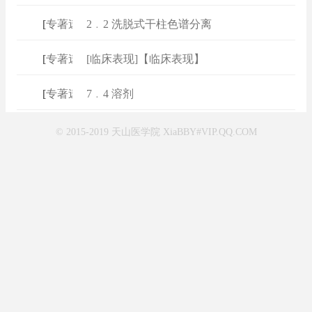
[
专著速查
2﹒2 洗脱式干柱色谱分离
]
[
专著速查
[临床表现]【临床表现】
]
[
专著速查
7﹒4 溶剂
]
© 2015-2019 天山医学院 XiaBBY#VIP.QQ.COM