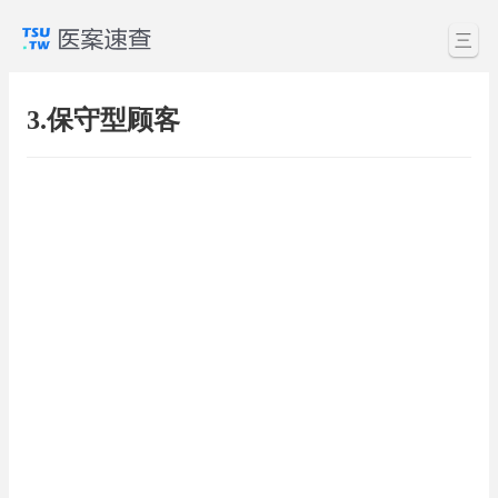
三
3.保守型顾客