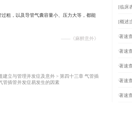
[临床
管过粗，以及导管气囊容量小、压力大等，都能
[概述
例
[
专著速查
——
《麻醉意外》
[
专著速查
[
专著速查
吸道建立与管理并发症及意外 > 第四十三章 气管插
[
专著速查
 气管插管并发症易发生的因素
[
专著速查