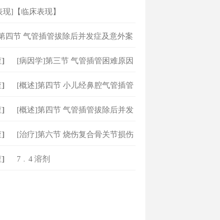
表现]【临床表现】
]第四节 气管插管拔除后并发症及意外案
]
[病因学]第三节 气管插管困难原因
]
[概述]第四节 小儿经鼻腔气管插管
]
[概述]第四节 气管插管拔除后并发
]
[治疗]第六节 烧伤复合骨关节损伤
]
7﹒4 溶剂