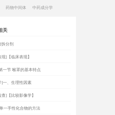
药物中间体
中药成分学
相关
 酸拆分剂
表现]【临床表现】
]第一节 喉罩的基本特点
学]一、生理性因素
检查]【比较影像学】
得单一手性化合物的方法