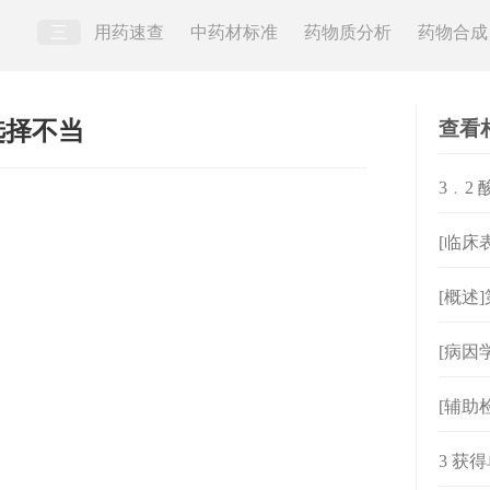
三
用药速查
中药材标准
药物质分析
药物合成
查看
选择不当
3﹒2
[临床
[概述
[病因
[辅助
3 获