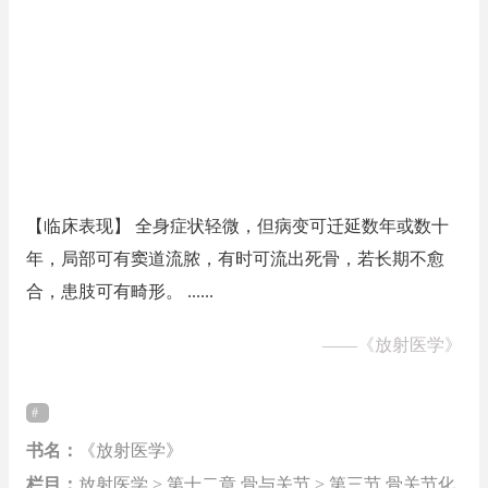
【临床表现】 全身症状轻微，但病变可迁延数年或数十
年，局部可有窦道流脓，有时可流出死骨，若长期不愈
合，患肢可有畸形。 ......
——
《放射医学》
书名：
《放射医学》
栏目：
放射医学 > 第十二章 骨与关节 > 第三节 骨关节化