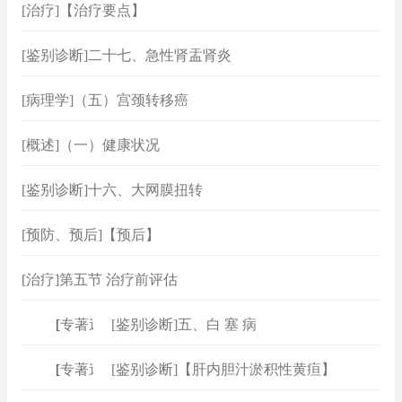
[治疗]【治疗要点】
[鉴别诊断]二十七、急性肾盂肾炎
[病理学]（五）宫颈转移癌
[概述]（一）健康状况
[鉴别诊断]十六、大网膜扭转
[预防、预后]【预后】
[治疗]第五节 治疗前评估
[
专著速查
[鉴别诊断]五、白 塞 病
]
[
专著速查
[鉴别诊断]【肝内胆汁淤积性黄疸】
]