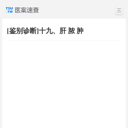
三
[鉴别诊断]十九、肝 脓 肿