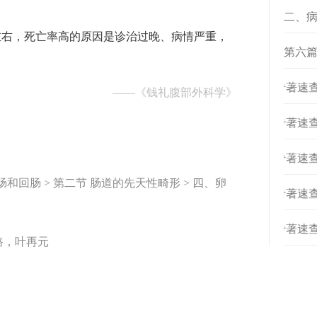
二、
左右，死亡率高的原因是诊治过晚、病情严重，
第六篇
[
专著速查
——
《钱礼腹部外科学》
[
专著速查
[
专著速查
肠和回肠 > 第二节 肠道的先天性畸形 > 四、卵
[
专著速查
[
专著速查
路，叶再元